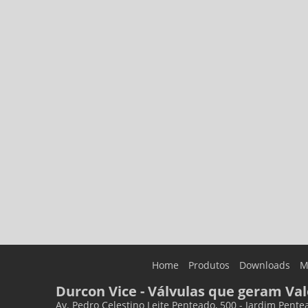
Home
Produtos
Downloads
M
Durcon Vice - Válvulas que geram Val
Av. Pedro Celestino Leite Penteado, 500 - Jardim Pente