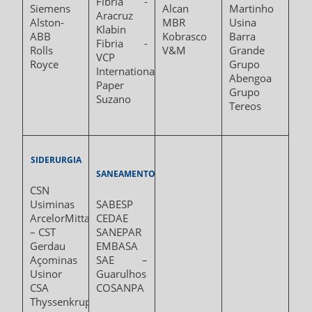
Fibria -
Siemens
Alcan
Martinho
Aracruz
Alston-
MBR
Usina
Klabin
ABB
Kobrasco
Barra
Fibria -
Rolls
V&M
Grande
VCP
Royce
Grupo
International
Abengoa
Paper
Grupo
Suzano
Tereos
SIDERURGIA
SANEAMENTO
CSN
Usiminas
SABESP
ArcelorMittal
CEDAE
– CST
SANEPAR
Gerdau
EMBASA
Açominas
SAE –
Usinor
Guarulhos
CSA
COSANPA
Thyssenkrupp