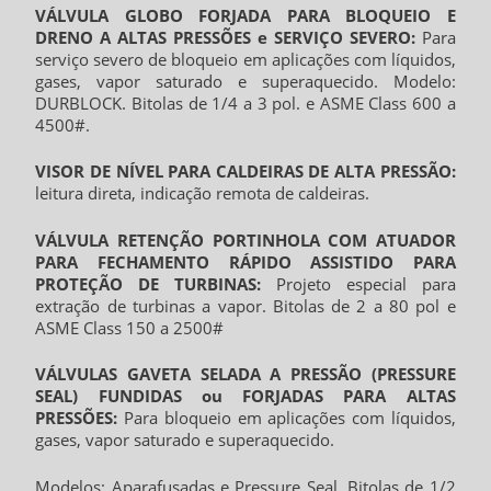
VÁLVULA GLOBO FORJADA PARA BLOQUEIO E
DRENO A ALTAS PRESSÕES e SERVIÇO SEVERO:
Para
serviço severo de bloqueio em aplicações com líquidos,
gases, vapor saturado e superaquecido. Modelo:
DURBLOCK. Bitolas de 1/4 a 3 pol. e ASME Class 600 a
4500#.
VISOR DE NÍVEL PARA CALDEIRAS DE ALTA PRESSÃO:
leitura direta, indicação remota de caldeiras.
VÁLVULA RETENÇÃO PORTINHOLA COM ATUADOR
PARA FECHAMENTO RÁPIDO ASSISTIDO PARA
PROTEÇÃO DE TURBINAS:
Projeto especial para
extração de turbinas a vapor. Bitolas de 2 a 80 pol e
ASME Class 150 a 2500#
VÁLVULAS GAVETA SELADA A PRESSÃO (PRESSURE
SEAL) FUNDIDAS ou FORJADAS PARA ALTAS
PRESSÕES:
Para bloqueio em aplicações com líquidos,
gases, vapor saturado e superaquecido.
Modelos: Aparafusadas e Pressure Seal. Bitolas de 1/2