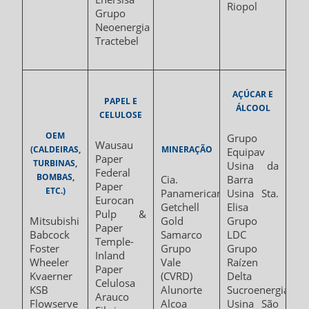
Riopol
Grupo
Neoenergia
Tractebel
AÇÚCAR E
PAPEL E
ÁLCOOL
CELULOSE
OEM
Grupo
Wausau
(CALDEIRAS,
MINERAÇÃO
Equipav
Paper
TURBINAS,
Usina da
Federal
BOMBAS,
Cia.
Barra
Paper
ETC.)
Panamericana
Usina Sta.
Eurocan
Getchell
Elisa
Pulp &
Mitsubishi
Gold
Grupo
Paper
Babcock
Samarco
LDC
Temple-
Foster
Grupo
Grupo
Inland
Wheeler
Vale
Raízen
Paper
Kvaerner
(CVRD)
Delta
Celulosa
KSB
Alunorte
Sucroenergia
Arauco
Flowserve
Alcoa
Usina São