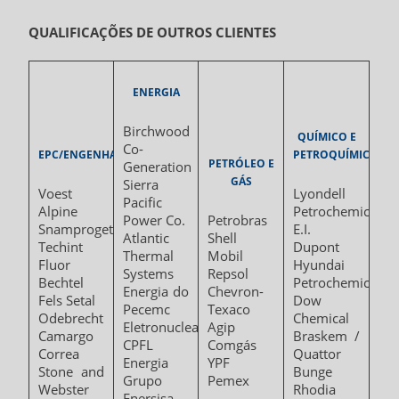
QUALIFICAÇÕES DE OUTROS CLIENTES
ENERGIA
Birchwood
QUÍMICO E
Co-
EPC/ENGENHARIAS
PETROQUÍMICO
PETRÓLEO E
Generation
GÁS
Sierra
Voest
Lyondell
Pacific
Alpine
Petrochemical
Power Co.
Petrobras
Snamprogetti
E.I.
Atlantic
Shell
Techint
Dupont
Thermal
Mobil
Fluor
Hyundai
Systems
Repsol
Bechtel
Petrochemical
Energia do
Chevron-
Fels Setal
Dow
Pecemc
Texaco
Odebrecht
Chemical
Eletronuclear
Agip
Camargo
Braskem /
CPFL
Comgás
Correa
Quattor
Energia
YPF
Stone and
Bunge
Grupo
Pemex
Webster
Rhodia
Enersisa