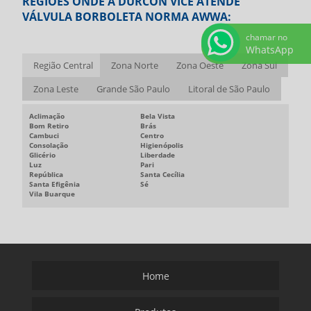
REGIÕES ONDE A DURCON VICE ATENDE
VÁLVULA BORBOLETA NORMA AWWA:
chamar no
WhatsApp
Região Central
Zona Norte
Zona Oeste
Zona Sul
Zona Leste
Grande São Paulo
Litoral de São Paulo
Aclimação
Bela Vista
Bom Retiro
Brás
Cambuci
Centro
Consolação
Higienópolis
Glicério
Liberdade
Luz
Pari
República
Santa Cecília
Santa Efigênia
Sé
Vila Buarque
Home