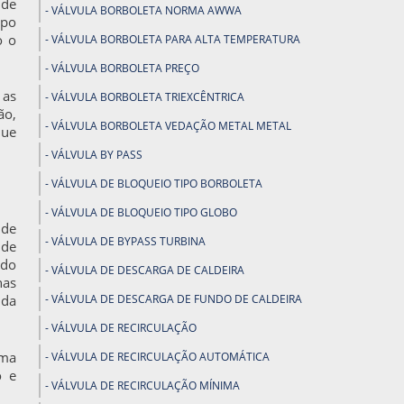
nde
VÁLVULA BORBOLETA NORMA AWWA
rpo
o o
VÁLVULA BORBOLETA PARA ALTA TEMPERATURA
VÁLVULA BORBOLETA PREÇO
 as
VÁLVULA BORBOLETA TRIEXCÊNTRICA
ão,
VÁLVULA BORBOLETA VEDAÇÃO METAL METAL
que
VÁLVULA BY PASS
VÁLVULA DE BLOQUEIO TIPO BORBOLETA
VÁLVULA DE BLOQUEIO TIPO GLOBO
 de
VÁLVULA DE BYPASS TURBINA
 de
rdo
VÁLVULA DE DESCARGA DE CALDEIRA
nas
 da
VÁLVULA DE DESCARGA DE FUNDO DE CALDEIRA
VÁLVULA DE RECIRCULAÇÃO
uma
VÁLVULA DE RECIRCULAÇÃO AUTOMÁTICA
o e
VÁLVULA DE RECIRCULAÇÃO MÍNIMA