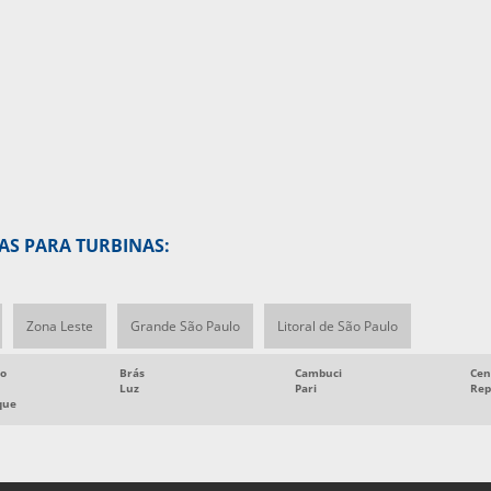
AS PARA TURBINAS:
Zona Leste
Grande São Paulo
Litoral de São Paulo
ro
Brás
Cambuci
Cen
Luz
Pari
Rep
que