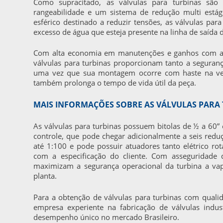
Como supracitado, as
válvulas para turbinas
são p
rangeabilidade e um sistema de redução multi está
esférico destinado a reduzir tensões, as
válvulas para
excesso de água que esteja presente na linha de saída
Com alta economia em manutenções e ganhos com a p
válvulas para turbinas
proporcionam tanto a segurança 
uma vez que sua montagem ocorre com haste na vert
também prolonga o tempo de vida útil da peça.
MAIS INFORMAÇÕES SOBRE AS VÁLVULAS PARA
As
válvulas para turbinas
possuem bitolas de ½ a 60” e
controle, que pode chegar adicionalmente a seis redu
até 1:100 e pode possuir atuadores tanto elétrico rot
com a especificação do cliente. Com asseguridade 
maximizam a segurança operacional da turbina a vap
planta.
Para a obtenção de
válvulas para turbinas
com qualida
empresa experiente na fabricação de válvulas indus
desempenho único no mercado Brasileiro.