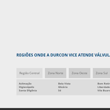
REGIÕES ONDE A DURCON VICE ATENDE VÁLVUL
Região Central
Zona Norte
Zona Oeste
Zona Sul
Aclimação
Bela Vista
Bom Reti
Higienópolis
Glicério
Liberdade
Santa Efigênia
Sé
Vila Buar