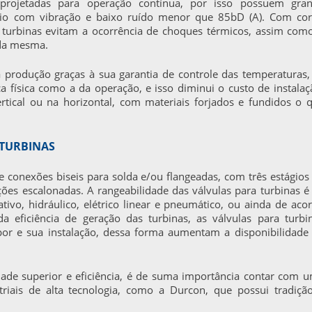
rojetadas para operação contínua, por isso possuem gra
gio com vibração e baixo ruído menor que 85bD (A). Com co
 turbinas
evitam a ocorrência de choques térmicos, assim com
 da mesma.
rodução graças à sua garantia de controle das temperaturas,
física como a da operação, e isso diminui o custo de instalaç
ical ou na horizontal, com materiais forjados e fundidos o 
 TURBINAS
 conexões biseis para solda e/ou flangeadas, com três estágios
ções escalonadas. A rangeabilidade das
válvulas para turbinas
é
ativo, hidráulico, elétrico linear e pneumático, ou ainda de aco
da eficiência de geração das turbinas, as
válvulas para turbi
or e sua instalação, dessa forma aumentam a disponibilidade
de superior e eficiência, é de suma importância contar com 
triais de alta tecnologia, como a Durcon, que possui tradiçã