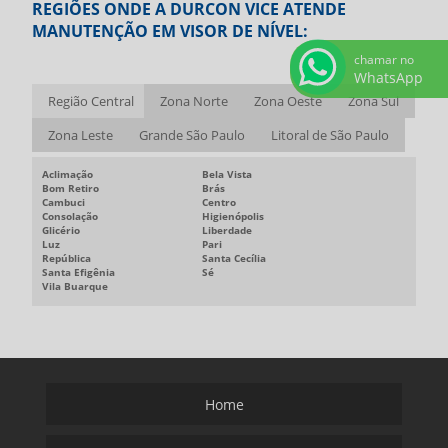
REGIÕES ONDE A DURCON VICE ATENDE
MANUTENÇÃO EM VISOR DE NÍVEL:
chamar no
WhatsApp
Região Central
Zona Norte
Zona Oeste
Zona Sul
Zona Leste
Grande São Paulo
Litoral de São Paulo
Aclimação
Bela Vista
Bom Retiro
Brás
Cambuci
Centro
Consolação
Higienópolis
Glicério
Liberdade
Luz
Pari
República
Santa Cecília
Santa Efigênia
Sé
Vila Buarque
Home