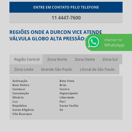
ENTRE EM CONTATO PELO TELEFONE
11 4447-7600
REGIÕES ONDE A DURCON VICE ATENDE
VÁLVULA GLOBO ALTA PRESSÃO:
chamar no
WhatsApp
Região Central
Zona Norte
Zona Oeste
Zona Sul
Zona Leste
Grande São Paulo
Litoral de São Paulo
Aclimação
Bela Vista
Bom Retiro
Brás
Cambuci
Centro
Consolação
Higienópolis
Glicério
Liberdade
Luz
Pari
República
Santa Cecília
Santa Efigênia
Sé
Vila Buarque