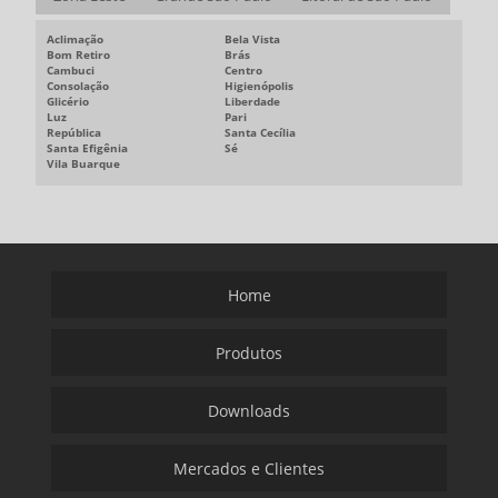
Aclimação
Bela Vista
Bom Retiro
Brás
Cambuci
Centro
Consolação
Higienópolis
Glicério
Liberdade
Luz
Pari
República
Santa Cecília
Santa Efigênia
Sé
Vila Buarque
Home
Produtos
Downloads
Mercados e Clientes